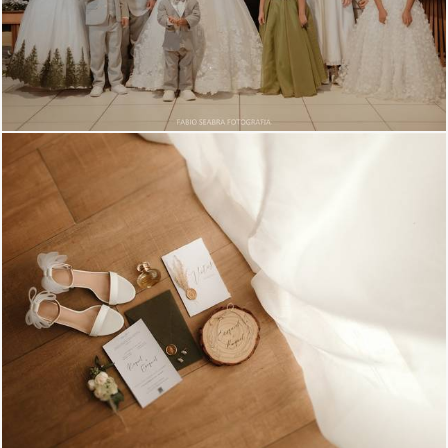
709
0
1578
0