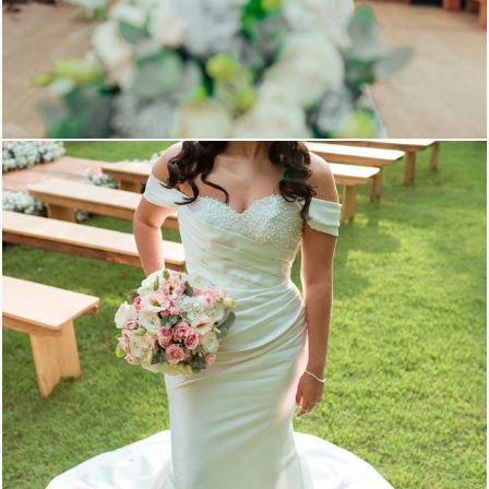
1146
0
1195
0