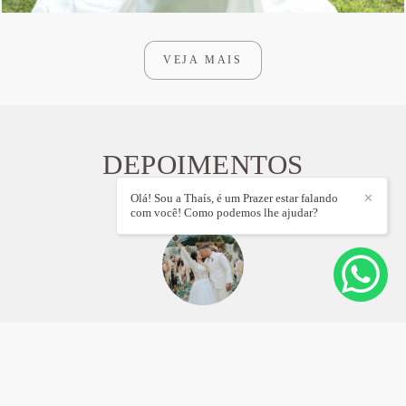
VEJA MAIS
DEPOIMENTOS
Olá! Sou a Thaís, é um Prazer estar falando
✕
com você! Como podemos lhe ajudar?
A perfeição existe Eu vivi um sonho no Bela Vista, meu casamento é
comentário aonde vamos. As meninas Lu e Aline são uma dupla de
sucesso garantido. Eu fiz uma mas melhores escolhas da minha vida.