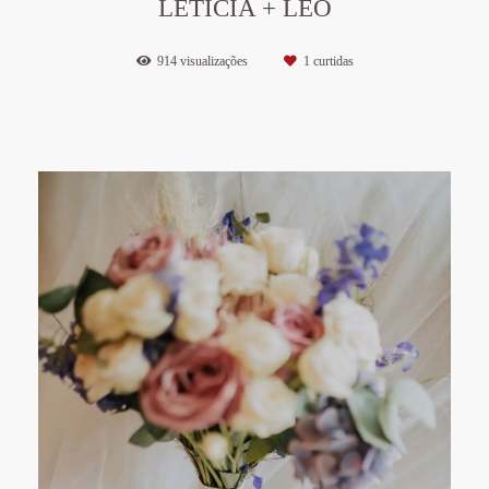
LETICIA + LEO
914
visualizações
1
curtidas