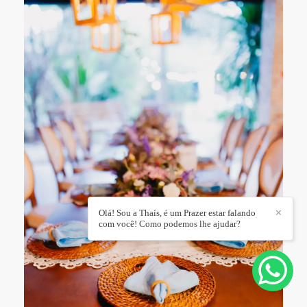
Olá! Sou a Thaís, é um Prazer estar falando
✕
com você! Como podemos lhe ajudar?