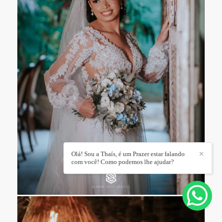
Olá! Sou a Thaís, é um Prazer estar falando
✕
com você! Como podemos lhe ajudar?